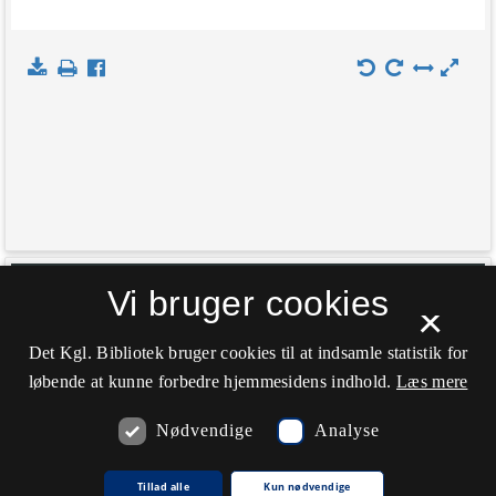
+
Vi bruger cookies
Indlæs kort
×
−
Det Kgl. Bibliotek bruger cookies til at indsamle statistik for
løbende at kunne forbedre hjemmesidens indhold.
Læs mere
Nødvendige
Analyse
Tillad alle
Kun nødvendige