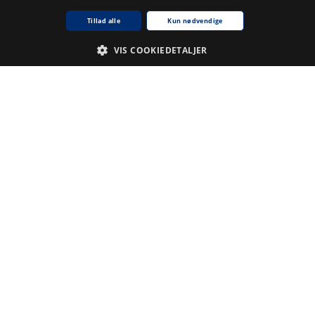
Tillad alle
Kun nødvendige
VIS COOKIEDETALJER
Nødvendige
Analyse
De cookies, der er nødvendige for at hjemmesiden fungerer.
Udbyder /
Navn på cookie
Udløb
Beskrivelse
Domæne
CookieScriptConsent
1
Denne
CookieScript
.www5.kb.dk
måned
cookie
bruges af
tjenesten
Cookie-
Script.com til
at huske
præferencer
for samtykke
til