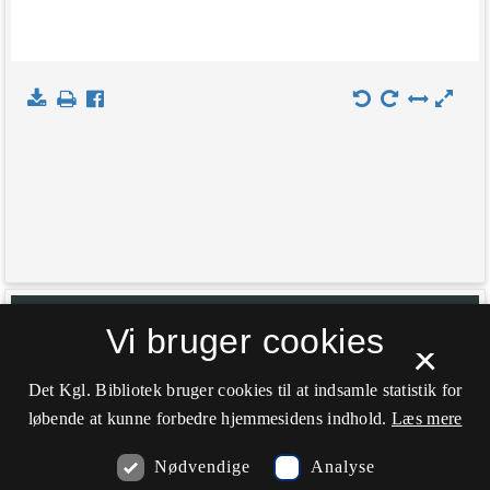
+
Indlæs kort
Vi bruger cookies
×
−
Det Kgl. Bibliotek bruger cookies til at indsamle statistik for
løbende at kunne forbedre hjemmesidens indhold.
Læs mere
Nødvendige
Analyse