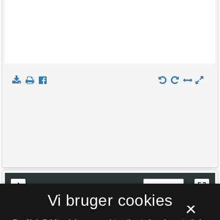
+
Indlæs kort
Vi bruger cookies
−
×