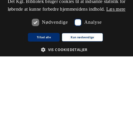
Det Kgl. Bibliotek bruger cookies til at indsamle statistik for
løbende at kunne forbedre hjemmesidens indhold.
Læs mere
Nødvendige
Analyse
Tillad alle
Kun nødvendige
VIS COOKIEDETALJER
Nødvendige
Analyse
De cookies, der er nødvendige for at hjemmesiden fungerer.
Udbyder /
Navn på cookie
Udløb
Beskrivelse
Domæne
CookieScriptConsent
1
Denne
CookieScript
.www5.kb.dk
måned
cookie
bruges af
tjenesten
Cookie-