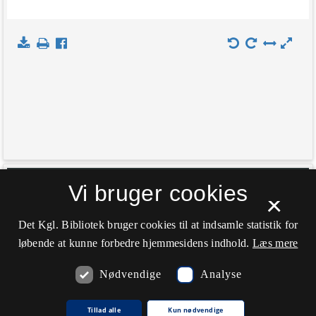
+
Vi bruger cookies
Indlæs kort
×
−
Det Kgl. Bibliotek bruger cookies til at indsamle statistik for
løbende at kunne forbedre hjemmesidens indhold.
Læs mere
Nødvendige
Analyse
Tillad alle
Kun nødvendige