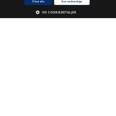
Tillad alle
Kun nødvendige
VIS COOKIEDETALJER
Nødvendige
Analyse
De cookies, der er nødvendige for at hjemmesiden fungerer.
Udbyder /
Navn på cookie
Udløb
Beskrivelse
Domæne
CookieScriptConsent
1
Denne
CookieScript
.www5.kb.dk
måned
cookie
bruges af
tjenesten
Cookie-
Script.com til
at huske
præferencer
for samtykke
til
besøgende.
Det er