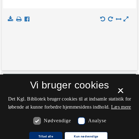
+
Vi bruger cookies
Indlæs kort
×
−
Det Kgl. Bibliotek bruger cookies til at indsamle statistik for
løbende at kunne forbedre hjemmesidens indhold.
Læs mere
Nødvendige
Analyse
Tillad alle
Kun nødvendige