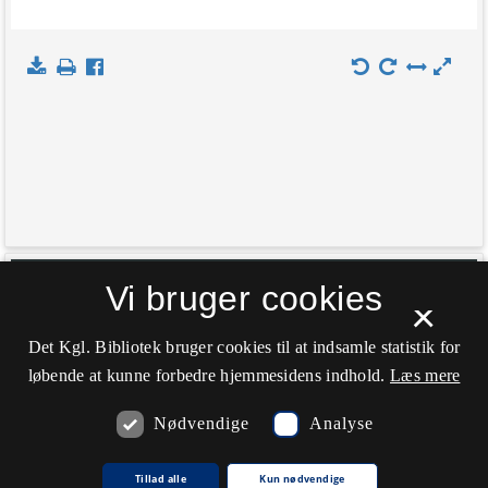
+
Vi bruger cookies
Indlæs kort
×
−
Det Kgl. Bibliotek bruger cookies til at indsamle statistik for
løbende at kunne forbedre hjemmesidens indhold.
Læs mere
Nødvendige
Analyse
Tillad alle
Kun nødvendige