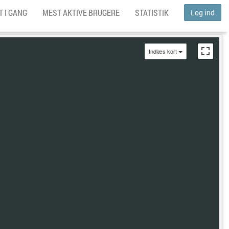
 I GANG
MEST AKTIVE BRUGERE
STATISTIK
Log ind
Indlæs kort