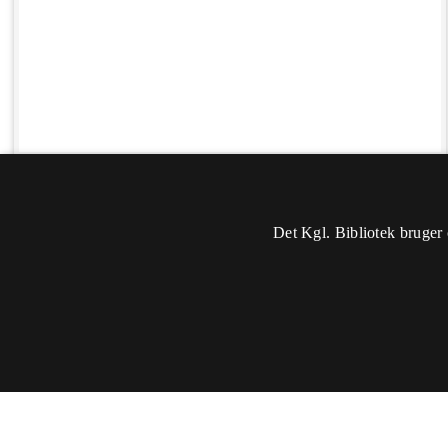
Det Kgl. Bibliotek bruger 
Oplysninger
Sidst rettet: 2020-10-22 03:55
Du skal
logge ind
for at kunne ændre eller tilføje oplysninger.
Titel:
- 1932-1950 -
Sted:
Danmark, Sjælland, Jægersborg