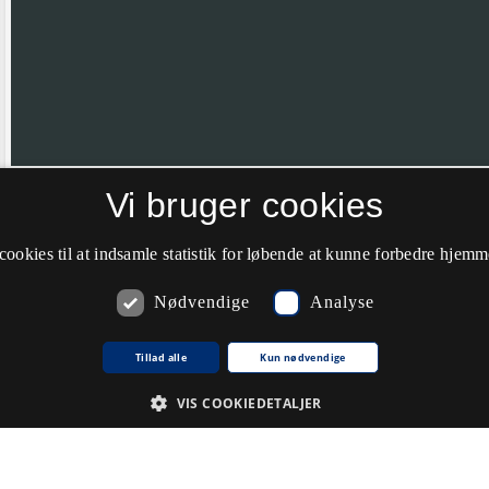
Vi bruger cookies
Hvis nålen ikke er helt korrekt placeret vil vi meget gerne have din hj
farve til grøn.
cookies til at indsamle statistik for løbende at kunne forbedre hjem
Nødvendige
Analyse
Kommentarer
Tillad alle
Kun nødvendige
VIS COOKIEDETALJER
Du skal
logge ind
for at kunne skrive kommentarer.