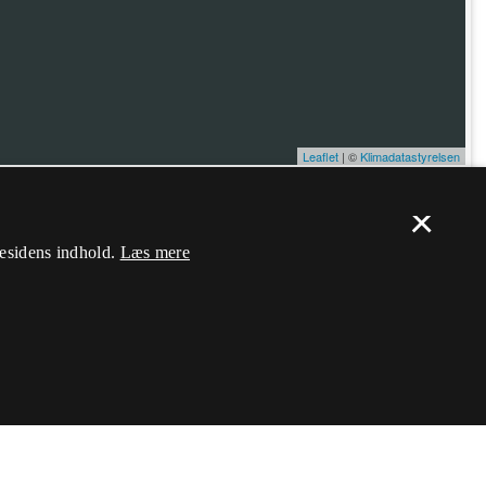
Leaflet
| ©
Klimadatastyrelsen
×
ælp. Du skal
logge ind
, og herefter kan du flytte nålen og ændre dens
mesidens indhold.
Læs mere