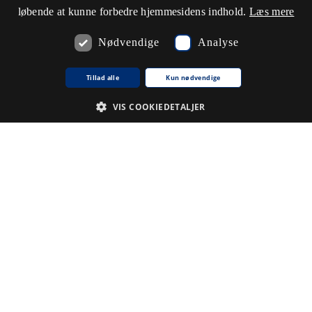
løbende at kunne forbedre hjemmesidens indhold.
Læs mere
Nødvendige
Analyse
Tillad alle
Kun nødvendige
VIS COOKIEDETALJER
Nødvendige
Analyse
De cookies, der er nødvendige for at hjemmesiden fungerer.
Udbyder /
Navn på cookie
Udløb
Beskrivelse
Domæne
CookieScriptConsent
1
Denne
CookieScript
.www5.kb.dk
måned
cookie
bruges af
tjenesten
Cookie-
Script.com til