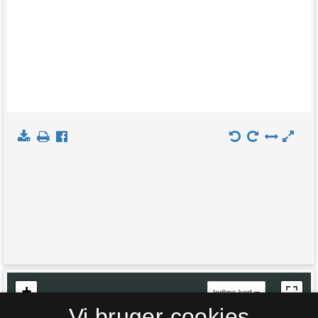
+
Indlæs kort
Vi bruger cookies
−