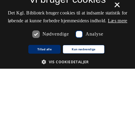
×
Det Kgl. Bibliotek bruger cookies til at indsamle statistik for
løbende at kunne forbedre hjemmesidens indhold.
Læs mere
Nødvendige
Analyse
Tillad alle
Kun nødvendige
VIS COOKIEDETALJER
Nødvendige
Analyse
De cookies, der er nødvendige for at hjemmesiden fungerer.
Udbyder /
Navn på cookie
Udløb
Beskrivelse
Domæne
CookieScriptConsent
1
Denne
CookieScript
.www5.kb.dk
måned
cookie