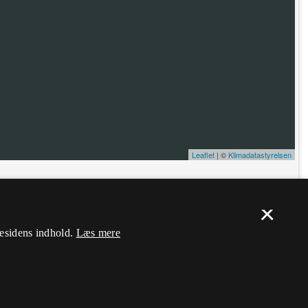
Leaflet
| ©
Klimadatastyrelsen
ælp. Du skal
logge ind
, og herefter kan du flytte nålen og ændre dens
×
mesidens indhold.
Læs mere