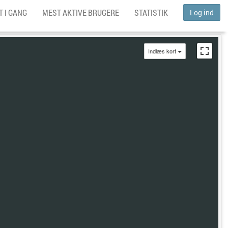
 I GANG
MEST AKTIVE BRUGERE
STATISTIK
Log ind
Indlæs kort