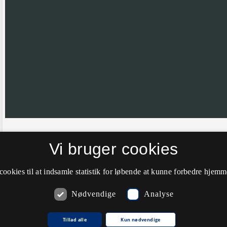
Hvis nålen ikke er helt korrekt placeret vil vi meget gerne have din hj
Vi bruger cookies
farve til grøn.
cookies til at indsamle statistik for løbende at kunne forbedre hjem
Nødvendige
Analyse
Kommentarer
Tillad alle
Kun nødvendige