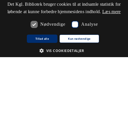
Det Kgl. Bibliotek bruger cookies til at indsamle statistik for
løbende at kunne forbedre hjemmesidens indhold.
Læs mere
Nødvendige
Analyse
Tillad alle
Kun nødvendige
VIS COOKIEDETALJER
Nødvendige
Analyse
De cookies, der er nødvendige for at hjemmesiden fungerer.
Udbyder /
Navn på cookie
Udløb
Beskrivelse
Domæne
CookieScriptConsent
1
Denne
CookieScript
.www5.kb.dk
måned
cookie
bruges af
tjenesten