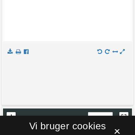
+
Indlæs kort
Vi bruger cookies
−
×