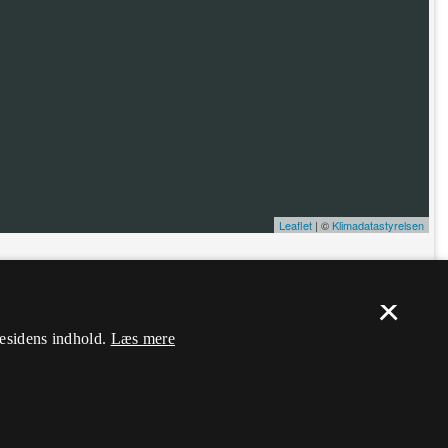
Leaflet
| ©
Klimadatastyrelsen
ælp. Du skal
logge ind
, og herefter kan du flytte nålen og ændre dens
×
mesidens indhold.
Læs mere