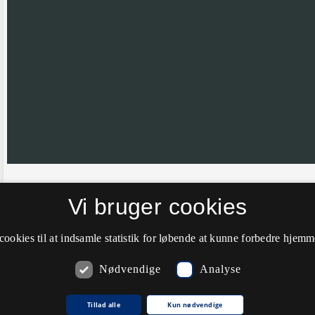
Hvis nålen ikke er helt korrekt placeret vil vi meget gerne have din hj
Vi bruger cookies
farve til grøn.
cookies til at indsamle statistik for løbende at kunne forbedre hjem
Nødvendige
Analyse
Kommentarer
Tillad alle
Kun nødvendige