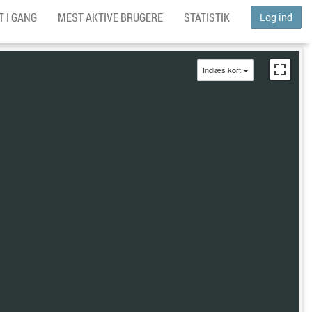
 I GANG
MEST AKTIVE BRUGERE
STATISTIK
Log ind
Indlæs kort