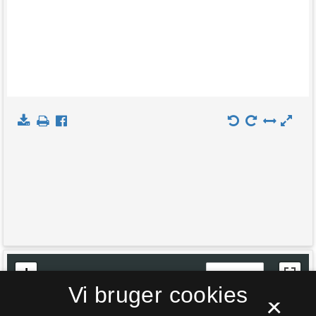
+
Indlæs kort
Vi bruger cookies
−
×