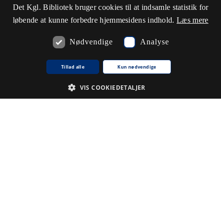
Det Kgl. Bibliotek bruger cookies til at indsamle statistik for
løbende at kunne forbedre hjemmesidens indhold.
Læs mere
Nødvendige
Analyse
Tillad alle
Kun nødvendige
VIS COOKIEDETALJER
Nødvendige
Analyse
De cookies, der er nødvendige for at hjemmesiden fungerer.
Udbyder /
Navn på cookie
Udløb
Beskrivelse
Domæne
CookieScriptConsent
1
Denne
CookieScript
.www5.kb.dk
måned
cookie
bruges af
tjenesten