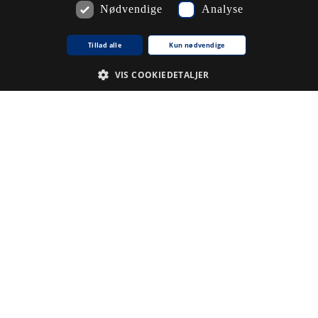
Nødvendige
Analyse
Tillad alle
Kun nødvendige
VIS COOKIEDETALJER
Nødvendige
Analyse
De cookies, der er nødvendige for at hjemmesiden fungerer.
Udbyder /
Navn på cookie
Udløb
Beskrivelse
Domæne
CookieScriptConsent
1
Denne
CookieScript
.www5.kb.dk
måned
cookie
bruges af
tjenesten
Cookie-
Script.com til
at huske
præferencer