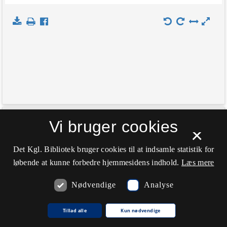
+
Vi bruger cookies
Indlæs kort
×
−
Det Kgl. Bibliotek bruger cookies til at indsamle statistik for
løbende at kunne forbedre hjemmesidens indhold.
Læs mere
Nødvendige
Analyse
Tillad alle
Kun nødvendige