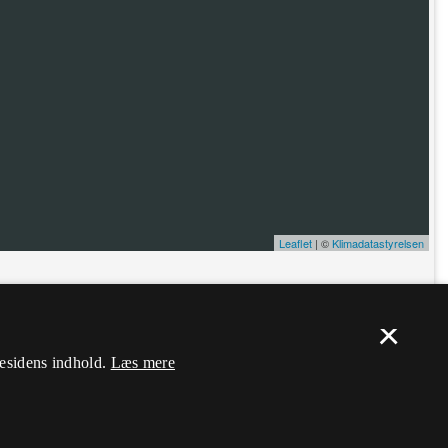
Leaflet
| ©
Klimadatastyrelsen
ælp. Du skal
logge ind
, og herefter kan du flytte nålen og ændre dens
×
mesidens indhold.
Læs mere