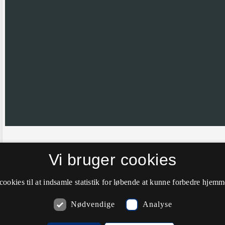
Hvis nålen ikke er helt korrekt placeret vil vi meget gerne have din hj
Vi bruger cookies
farve til grøn.
cookies til at indsamle statistik for løbende at kunne forbedre hjem
Nødvendige
Analyse
Kommentarer