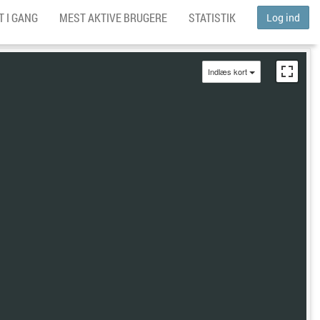
 I GANG
MEST AKTIVE BRUGERE
STATISTIK
Log ind
Indlæs kort