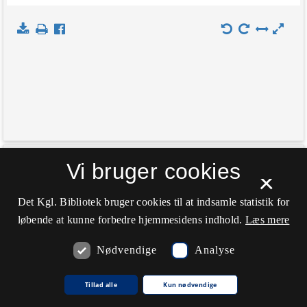
+
Vi bruger cookies
Indlæs kort
×
−
Det Kgl. Bibliotek bruger cookies til at indsamle statistik for
løbende at kunne forbedre hjemmesidens indhold.
Læs mere
Nødvendige
Analyse
Tillad alle
Kun nødvendige