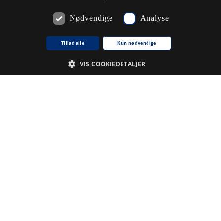
Nødvendige
Analyse
Tillad alle
Kun nødvendige
VIS COOKIEDETALJER
Nødvendige
Analyse
De cookies, der er nødvendige for at hjemmesiden fungerer.
Udbyder /
Navn på cookie
Udløb
Beskrivelse
Domæne
CookieScriptConsent
1
Denne
CookieScript
.www5.kb.dk
måned
cookie
bruges af
tjenesten
Cookie-
Script.com til
at huske