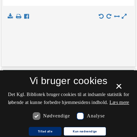
+
Vi bruger cookies
Indlæs kort
×
−
Det Kgl. Bibliotek bruger cookies til at indsamle statistik for
løbende at kunne forbedre hjemmesidens indhold.
Læs mere
Nødvendige
Analyse
Tillad alle
Kun nødvendige