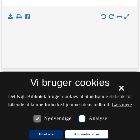
+
Vi bruger cookies
Indlæs kort
×
−
Det Kgl. Bibliotek bruger cookies til at indsamle statistik for
løbende at kunne forbedre hjemmesidens indhold.
Læs mere
Nødvendige
Analyse
Tillad alle
Kun nødvendige