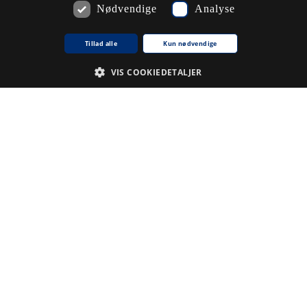
Nødvendige
Analyse
Tillad alle
Kun nødvendige
VIS COOKIEDETALJER
Nødvendige
Analyse
De cookies, der er nødvendige for at hjemmesiden fungerer.
Udbyder /
Navn på cookie
Udløb
Beskrivelse
Domæne
CookieScriptConsent
1
Denne
CookieScript
.www5.kb.dk
måned
cookie
bruges af
tjenesten
Cookie-
Script.com til
at huske
præferencer