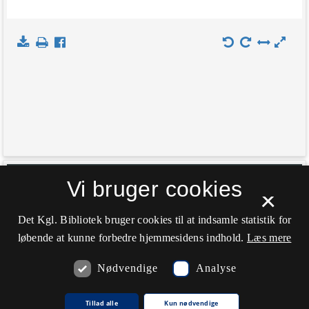
+
Vi bruger cookies
Indlæs kort
×
−
Det Kgl. Bibliotek bruger cookies til at indsamle statistik for
løbende at kunne forbedre hjemmesidens indhold.
Læs mere
Nødvendige
Analyse
Tillad alle
Kun nødvendige