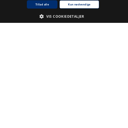
Tillad alle
Kun nødvendige
VIS COOKIEDETALJER
Nødvendige
Analyse
De cookies, der er nødvendige for at hjemmesiden fungerer.
Udbyder /
Navn på cookie
Udløb
Beskrivelse
Domæne
CookieScriptConsent
1
Denne
CookieScript
.www5.kb.dk
måned
cookie
bruges af
tjenesten
Cookie-
Script.com til
at huske
præferencer
for samtykke
til
besøgende.