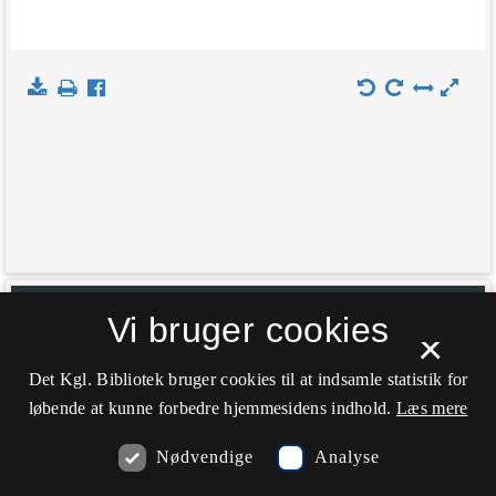
+
Indlæs kort
Vi bruger cookies
×
−
Det Kgl. Bibliotek bruger cookies til at indsamle statistik for
løbende at kunne forbedre hjemmesidens indhold.
Læs mere
Nødvendige
Analyse