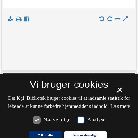
+
Vi bruger cookies
Indlæs kort
×
−
Det Kgl. Bibliotek bruger cookies til at indsamle statistik for
løbende at kunne forbedre hjemmesidens indhold.
Læs mere
Nødvendige
Analyse
Tillad alle
Kun nødvendige