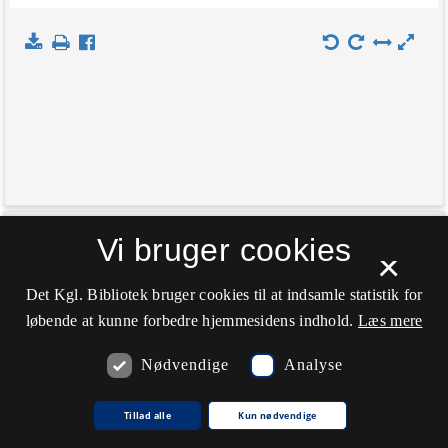
+
Vi bruger cookies
Indlæs kort
×
−
Det Kgl. Bibliotek bruger cookies til at indsamle statistik for
løbende at kunne forbedre hjemmesidens indhold.
Læs mere
Nødvendige
Analyse
Tillad alle
Kun nødvendige