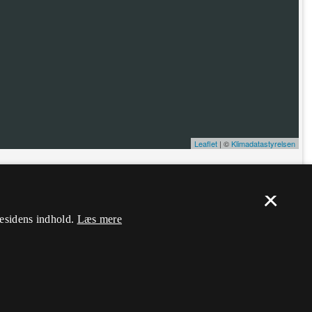
Leaflet
| ©
Klimadatastyrelsen
ælp. Du skal
logge ind
, og herefter kan du flytte nålen og ændre dens
×
mesidens indhold.
Læs mere