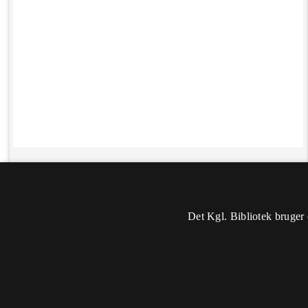
Det Kgl. Bibliotek bruger 
Oplysninger
Sidst rettet: 2017-02-03 12:49