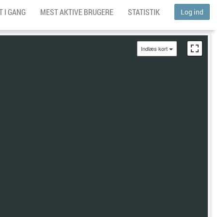
 I GANG
MEST AKTIVE BRUGERE
STATISTIK
Log ind
Indlæs kort