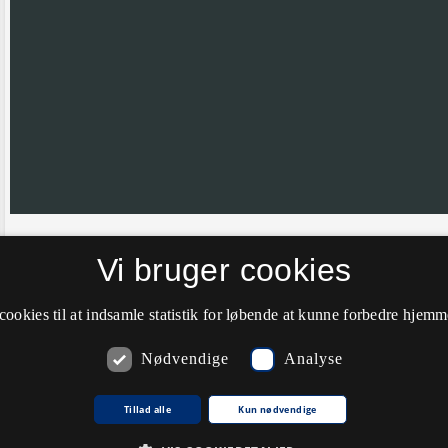
Vi bruger cookies
Hvis nålen ikke er helt korrekt placeret vil vi meget gerne have din hj
farve til grøn.
cookies til at indsamle statistik for løbende at kunne forbedre hjem
Nødvendige
Analyse
Kommentarer
Tillad alle
Kun nødvendige
Du skal
logge ind
for at kunne skrive kommentarer.