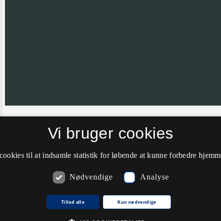
Vi bruger cookies
Hvis nålen ikke er helt korrekt placeret vil vi meget gerne have din hj
farve til grøn.
cookies til at indsamle statistik for løbende at kunne forbedre hjem
Nødvendige
Analyse
Kommentarer
Tillad alle
Kun nødvendige
Du skal
logge ind
for at kunne skrive kommentarer.