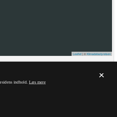
Leaflet
| ©
Klimadatastyrelsen
ælp. Du skal
logge ind
, og herefter kan du flytte nålen og ændre dens
×
mesidens indhold.
Læs mere