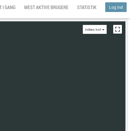
 I GANG
MEST AKTIVE BRUGERE
STATISTIK
Log ind
Indlæs kort