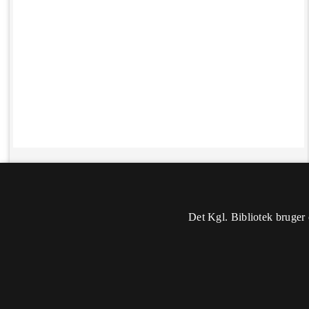
Det Kgl. Bibliotek bruger 
Oplysninger
Sidst rettet: 2019-05-03 09:32