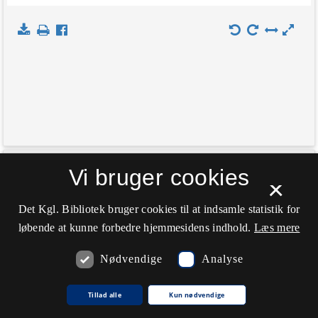
+
Vi bruger cookies
Indlæs kort
×
−
Det Kgl. Bibliotek bruger cookies til at indsamle statistik for
løbende at kunne forbedre hjemmesidens indhold.
Læs mere
Nødvendige
Analyse
Tillad alle
Kun nødvendige