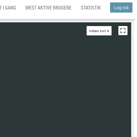
 I GANG
MEST AKTIVE BRUGERE
STATISTIK
Log ind
Indlæs kort