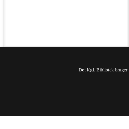
Det Kgl. Bibliotek bruger 
Oplysninger
Sidst rettet: 2018-11-22 04:34
Du skal
logge ind
for at kunne ændre eller tilføje oplysninger.
Titel:
Jensen, stationsforstander - 1949 -