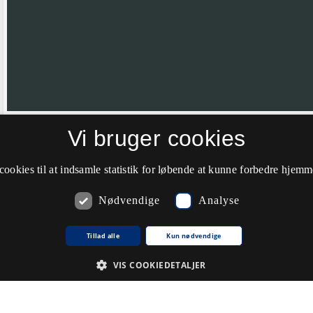
Vi bruger cookies
Hvis nålen ikke er helt korrekt placeret vil vi meget gerne have din hj
farve til grøn.
cookies til at indsamle statistik for løbende at kunne forbedre hjem
Nødvendige
Analyse
Kommentarer
Tillad alle
Kun nødvendige
VIS COOKIEDETALJER
Du skal
logge ind
for at kunne skrive kommentarer.