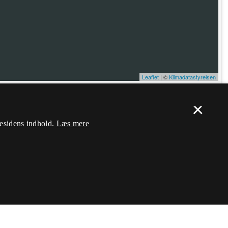
Leaflet
| ©
Klimadatastyrelsen
×
ælp. Du skal
logge ind
, og herefter kan du flytte nålen og ændre dens
mesidens indhold.
Læs mere