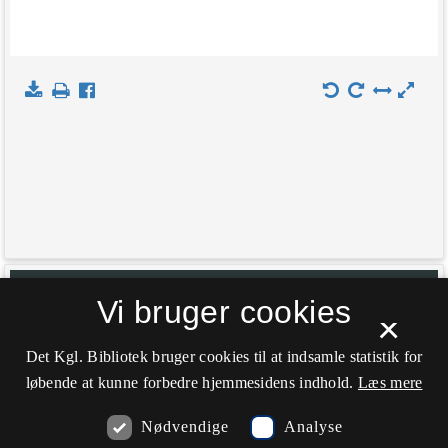
+
Indlæs kort
Vi bruger cookies
×
−
Det Kgl. Bibliotek bruger cookies til at indsamle statistik for
løbende at kunne forbedre hjemmesidens indhold.
Læs mere
Nødvendige
Analyse