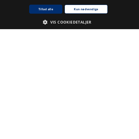
Tillad alle
Kun nødvendige
VIS COOKIEDETALJER
Nødvendige
Analyse
De cookies, der er nødvendige for at hjemmesiden fungerer.
Udbyder /
Navn på cookie
Udløb
Beskrivelse
Domæne
CookieScriptConsent
1
Denne
CookieScript
.www5.kb.dk
måned
cookie
bruges af
tjenesten
Cookie-
Script.com til
at huske
præferencer
for samtykke
til