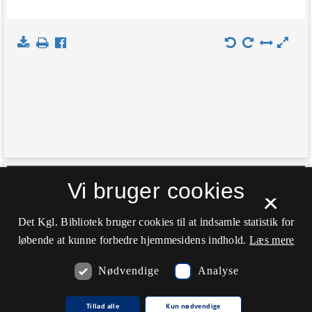
+
Vi bruger cookies
Indlæs kort
×
−
Det Kgl. Bibliotek bruger cookies til at indsamle statistik for
løbende at kunne forbedre hjemmesidens indhold.
Læs mere
Nødvendige
Analyse
Tillad alle
Kun nødvendige