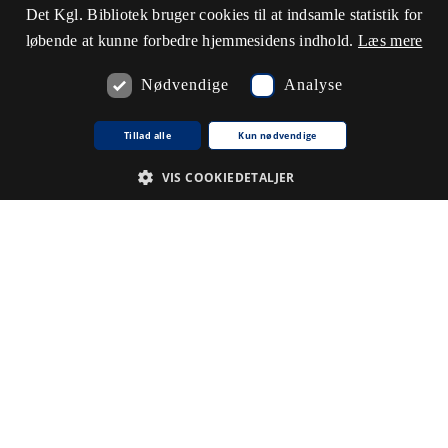
Det Kgl. Bibliotek bruger cookies til at indsamle statistik for
løbende at kunne forbedre hjemmesidens indhold.
Læs mere
Nødvendige
Analyse
Tillad alle
Kun nødvendige
VIS COOKIEDETALJER
Nødvendige
Analyse
De cookies, der er nødvendige for at hjemmesiden fungerer.
Udbyder /
Navn på cookie
Udløb
Beskrivelse
Domæne
CookieScriptConsent
1
Denne
CookieScript
.www5.kb.dk
måned
cookie
bruges af
tjenesten