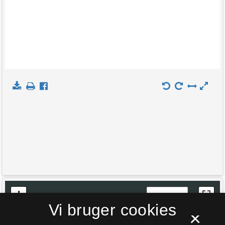
+
Indlæs kort
Vi bruger cookies
−
×