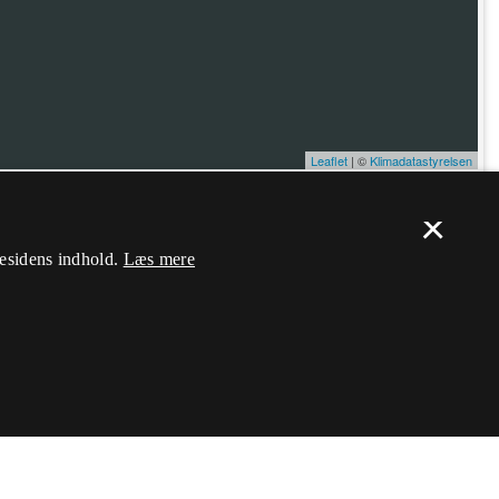
Leaflet
| ©
Klimadatastyrelsen
×
ælp. Du skal
logge ind
, og herefter kan du flytte nålen og ændre dens
mesidens indhold.
Læs mere