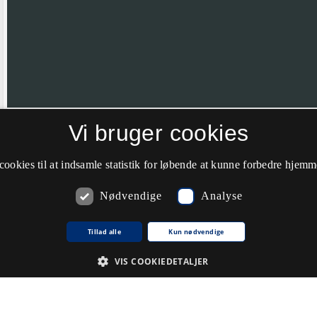
Vi bruger cookies
Hvis nålen ikke er helt korrekt placeret vil vi meget gerne have din hj
farve til grøn.
cookies til at indsamle statistik for løbende at kunne forbedre hjem
Nødvendige
Analyse
Kommentarer
Tillad alle
Kun nødvendige
VIS COOKIEDETALJER
Du skal
logge ind
for at kunne skrive kommentarer.