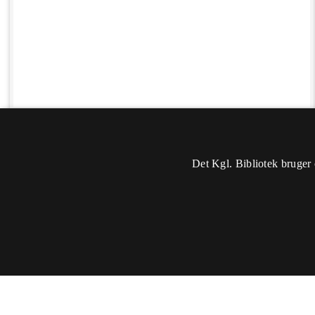
Det Kgl. Bibliotek bruger 
Oplysninger
Sidst rettet: 2020-11-04 09:53
Du skal
logge ind
for at kunne ændre eller tilføje oplysninger.
Titel:
- 1957 -
Sted:
Danmark, Jylland, Fasterholt