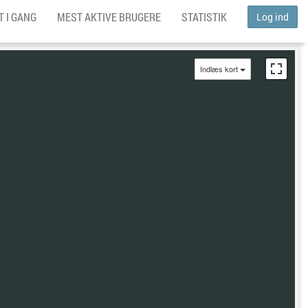
 I GANG
MEST AKTIVE BRUGERE
STATISTIK
Log ind
Indlæs kort