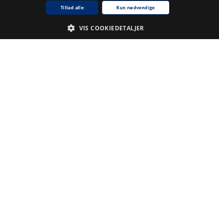
Tillad alle
Kun nødvendige
VIS COOKIEDETALJER
Nødvendige
Analyse
De cookies, der er nødvendige for at hjemmesiden fungerer.
Udbyder /
Navn på cookie
Udløb
Beskrivelse
Domæne
CookieScriptConsent
1
Denne
CookieScript
.www5.kb.dk
måned
cookie
bruges af
tjenesten
Cookie-
Script.com til
at huske
præferencer
for samtykke
til
besøgende.