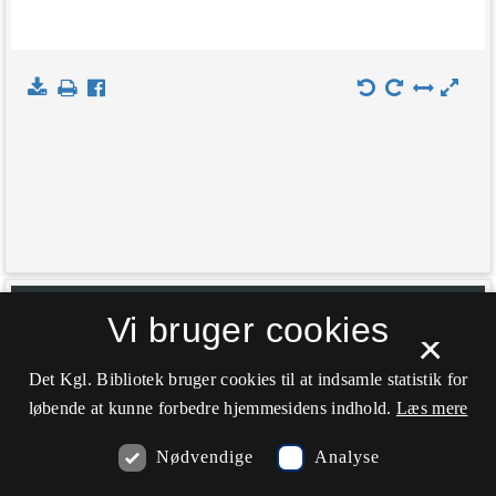
+
Indlæs kort
Vi bruger cookies
×
−
Det Kgl. Bibliotek bruger cookies til at indsamle statistik for
løbende at kunne forbedre hjemmesidens indhold.
Læs mere
Nødvendige
Analyse