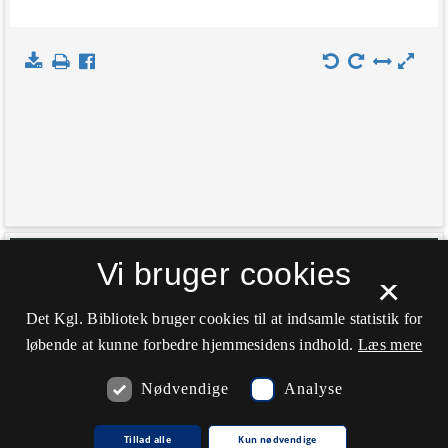
+
Vi bruger cookies
Indlæs kort
×
−
Det Kgl. Bibliotek bruger cookies til at indsamle statistik for
løbende at kunne forbedre hjemmesidens indhold.
Læs mere
Nødvendige
Analyse
Tillad alle
Kun nødvendige