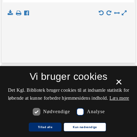
+
Vi bruger cookies
Indlæs kort
×
−
Det Kgl. Bibliotek bruger cookies til at indsamle statistik for
løbende at kunne forbedre hjemmesidens indhold.
Læs mere
Nødvendige
Analyse
Tillad alle
Kun nødvendige