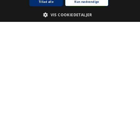
Tillad alle
Kun nødvendige
VIS COOKIEDETALJER
Nødvendige
Analyse
De cookies, der er nødvendige for at hjemmesiden fungerer.
Udbyder /
Navn på cookie
Udløb
Beskrivelse
Domæne
CookieScriptConsent
1
Denne
CookieScript
.www5.kb.dk
måned
cookie
bruges af
tjenesten
Cookie-
Script.com til
at huske
præferencer
for samtykke
til
besøgende.
Det er