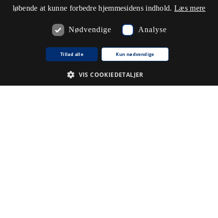
løbende at kunne forbedre hjemmesidens indhold.
Læs mere
Nødvendige
Analyse
Tillad alle
Kun nødvendige
VIS COOKIEDETALJER
Nødvendige
Analyse
De cookies, der er nødvendige for at hjemmesiden fungerer.
Udbyder /
Navn på cookie
Udløb
Beskrivelse
Domæne
CookieScriptConsent
1
Denne
CookieScript
.www5.kb.dk
måned
cookie
bruges af
tjenesten
Cookie-
Script.com til