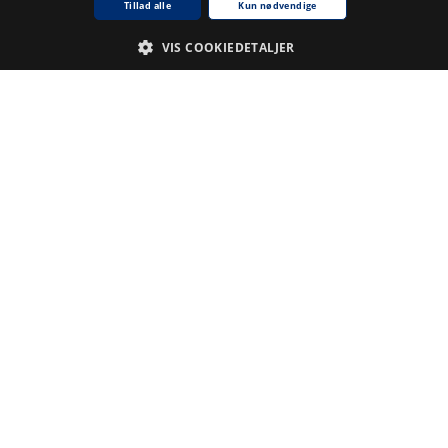
Tillad alle
Kun nødvendige
VIS COOKIEDETALJER
Nødvendige
Analyse
De cookies, der er nødvendige for at hjemmesiden fungerer.
Udbyder /
Navn på cookie
Udløb
Beskrivelse
Domæne
CookieScriptConsent
1
Denne
CookieScript
.www5.kb.dk
måned
cookie
bruges af
tjenesten
Cookie-
Script.com til
at huske
præferencer
for samtykke
til
besøgende.
Det er