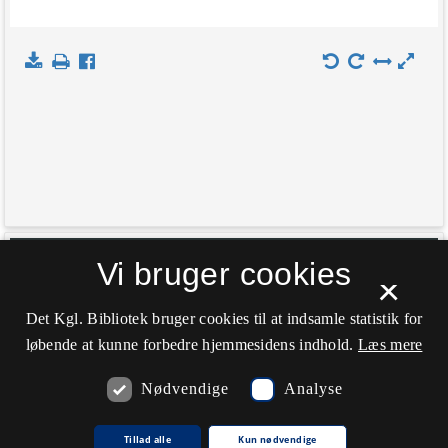
+
Vi bruger cookies
Indlæs kort
×
−
Det Kgl. Bibliotek bruger cookies til at indsamle statistik for
løbende at kunne forbedre hjemmesidens indhold.
Læs mere
Nødvendige
Analyse
Tillad alle
Kun nødvendige