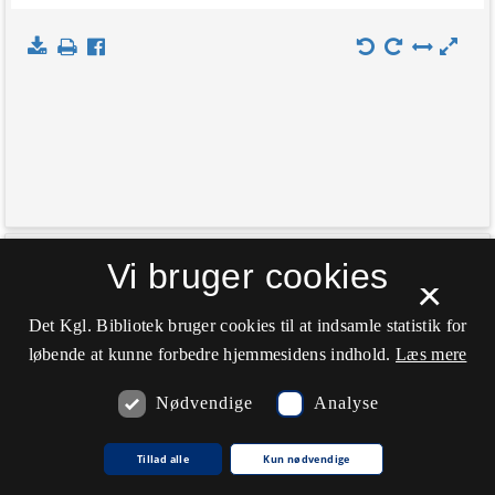
+
Vi bruger cookies
Indlæs kort
×
−
Det Kgl. Bibliotek bruger cookies til at indsamle statistik for
løbende at kunne forbedre hjemmesidens indhold.
Læs mere
Nødvendige
Analyse
Tillad alle
Kun nødvendige