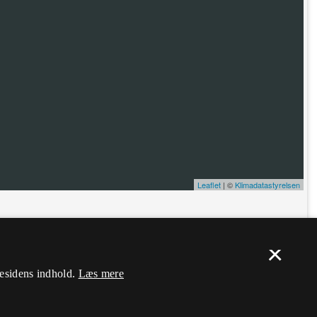
Leaflet
| ©
Klimadatastyrelsen
ælp. Du skal
logge ind
, og herefter kan du flytte nålen og ændre dens
×
mesidens indhold.
Læs mere