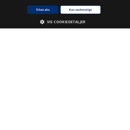
Tillad alle
Kun nødvendige
Du skal
logge ind
for at kunne skrive kommentarer.
VIS COOKIEDETALJER
Emneord
Nødvendige
Analyse
.
Du skal
logge ind
for at kunne tilføje emneord
krivelse
ne cookie bruges af tjenesten Cookie-Script.com til at huske præferencer for samty
kie banner fungerer korrekt.
kie til sessioner til generelle formål, brugt af websteder skrevet i JSP. Bruges norm
rg Biblioteket
For udviklere
About
Partners