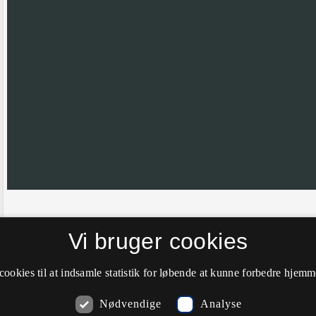
Hvis nålen ikke er helt korrekt placeret vil vi meget gerne have din hj
Vi bruger cookies
farve til grøn.
cookies til at indsamle statistik for løbende at kunne forbedre hjem
Nødvendige
Analyse
Kommentarer