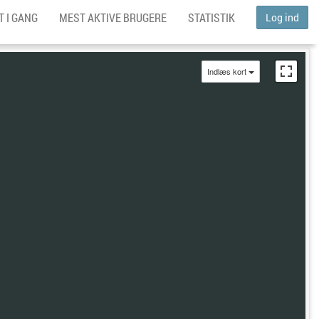
 I GANG
MEST AKTIVE BRUGERE
STATISTIK
Log ind
Indlæs kort