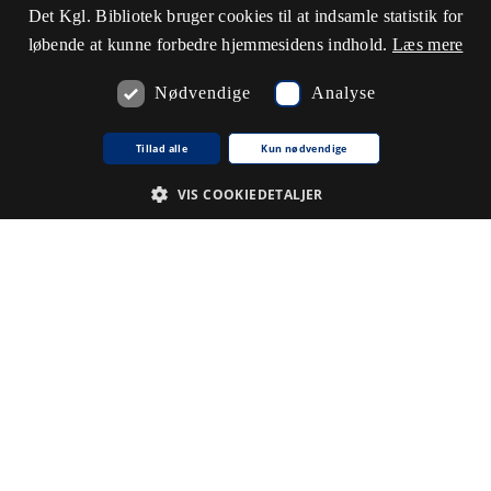
Det Kgl. Bibliotek bruger cookies til at indsamle statistik for
løbende at kunne forbedre hjemmesidens indhold.
Læs mere
Nødvendige
Analyse
Tillad alle
Kun nødvendige
VIS COOKIEDETALJER
Nødvendige
Analyse
De cookies, der er nødvendige for at hjemmesiden fungerer.
Udbyder /
Navn på cookie
Udløb
Beskrivelse
Domæne
CookieScriptConsent
1
Denne
CookieScript
.www5.kb.dk
måned
cookie
bruges af
tjenesten