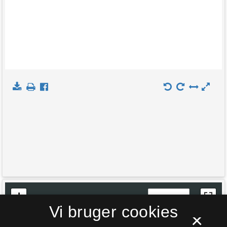
+
Indlæs kort
Vi bruger cookies
−
×