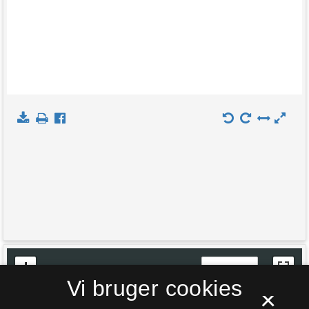
+
Indlæs kort
Vi bruger cookies
−
×