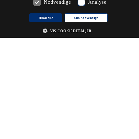
Nødvendige
Analyse
Kommentarer
Tillad alle
Kun nødvendige
Du skal
logge ind
for at kunne skrive kommentarer.
VIS COOKIEDETALJER
Emneord
Nødvendige
Analyse
.
Du skal
logge ind
for at kunne tilføje emneord
krivelse
ne cookie bruges af tjenesten Cookie-Script.com til at huske præferencer for samty
kie banner fungerer korrekt.
kie til sessioner til generelle formål, brugt af websteder skrevet i JSP. Bruges norm