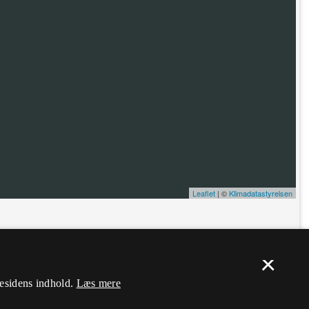
Leaflet
| ©
Klimadatastyrelsen
ælp. Du skal
logge ind
, og herefter kan du flytte nålen og ændre dens
×
mesidens indhold.
Læs mere