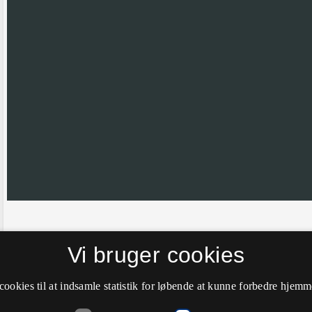
Hvis nålen ikke er helt korrekt placeret vil vi meget gerne have din hj
Vi bruger cookies
farve til grøn.
cookies til at indsamle statistik for løbende at kunne forbedre hjem