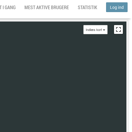
 I GANG
MEST AKTIVE BRUGERE
STATISTIK
Log ind
Indlæs kort