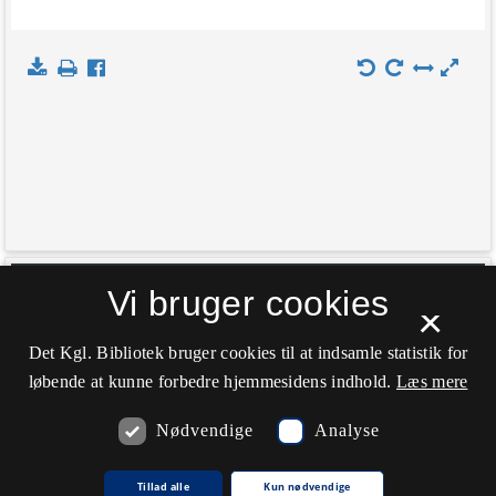
+
Vi bruger cookies
Indlæs kort
×
−
Det Kgl. Bibliotek bruger cookies til at indsamle statistik for
løbende at kunne forbedre hjemmesidens indhold.
Læs mere
Nødvendige
Analyse
Tillad alle
Kun nødvendige