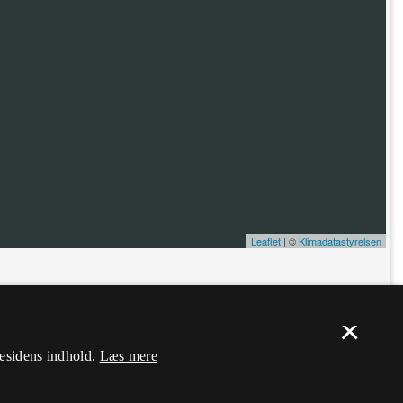
Leaflet
| ©
Klimadatastyrelsen
ælp. Du skal
logge ind
, og herefter kan du flytte nålen og ændre dens
×
mesidens indhold.
Læs mere