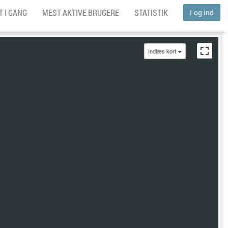
 I GANG
MEST AKTIVE BRUGERE
STATISTIK
Log ind
Indlæs kort