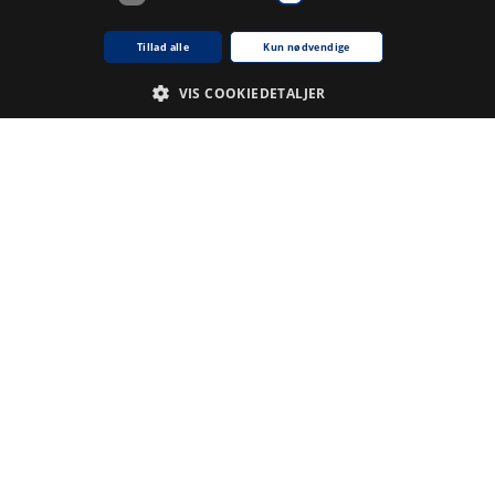
Kommentarer
Tillad alle
Kun nødvendige
Du skal
logge ind
for at kunne skrive kommentarer.
VIS COOKIEDETALJER
Emneord
Nødvendige
Analyse
.
Du skal
logge ind
for at kunne tilføje emneord
krivelse
ne cookie bruges af tjenesten Cookie-Script.com til at huske præferencer for samty
kie banner fungerer korrekt.
kie til sessioner til generelle formål, brugt af websteder skrevet i JSP. Bruges norm
rg Biblioteket
For udviklere
About
Partners