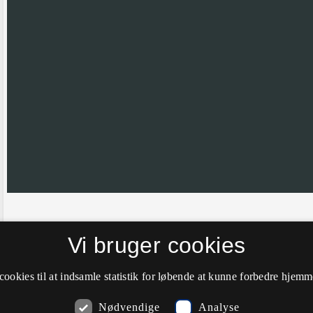
Hvis nålen ikke er helt korrekt placeret vil vi meget gerne have din hj
Vi bruger cookies
farve til grøn.
cookies til at indsamle statistik for løbende at kunne forbedre hjem
Nødvendige
Analyse