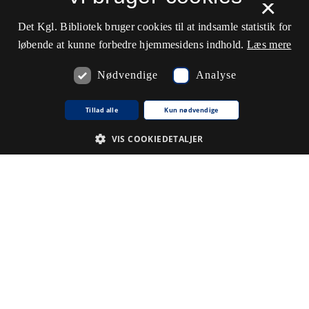
×
Det Kgl. Bibliotek bruger cookies til at indsamle statistik for
løbende at kunne forbedre hjemmesidens indhold.
Læs mere
Nødvendige
Analyse
Tillad alle
Kun nødvendige
VIS COOKIEDETALJER
Nødvendige
Analyse
De cookies, der er nødvendige for at hjemmesiden fungerer.
Udbyder /
Navn på cookie
Udløb
Beskrivelse
Domæne
CookieScriptConsent
1
Denne
CookieScript
.www5.kb.dk
måned
cookie
bruges af