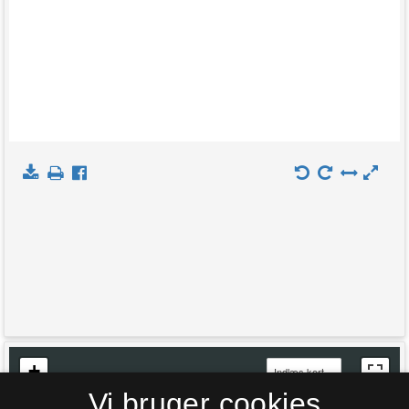
+
Indlæs kort
Vi bruger cookies
−