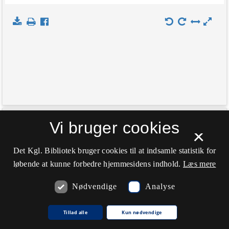
+
Vi bruger cookies
Indlæs kort
×
−
Det Kgl. Bibliotek bruger cookies til at indsamle statistik for
løbende at kunne forbedre hjemmesidens indhold.
Læs mere
Nødvendige
Analyse
Tillad alle
Kun nødvendige